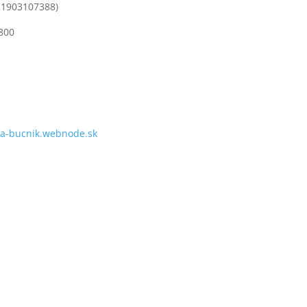
421903107388)
800
ka-bucnik.webnode.sk