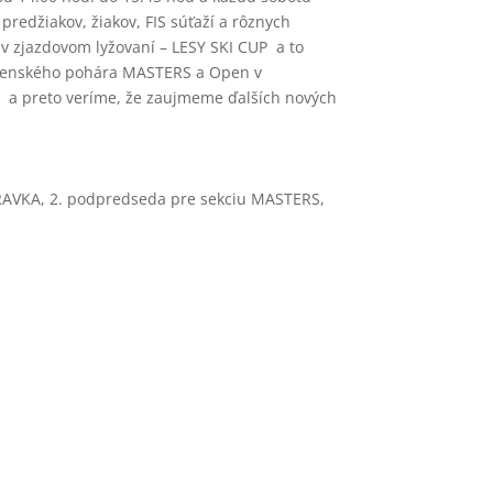
džiakov, žiakov, FIS súťaží a rôznych
v zjazdovom lyžovaní – LESY SKI CUP a to
slovenského pohára MASTERS a Open v
preto veríme, že zaujmeme ďalších nových
AVKA, 2. podpredseda pre sekciu MASTERS,