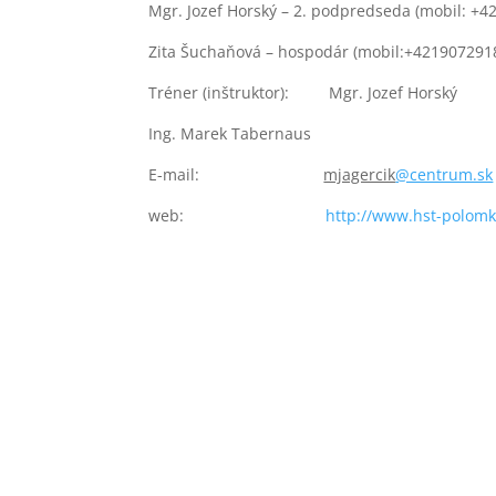
Mgr. Jozef Horský – 2. podpredseda (mobil: +
Zita Šuchaňová – hospodár (mobil:+421907291
Tréner (inštruktor): Mgr. Jozef Horský
Ing. Marek Tabernaus
E-mail:
mjagercik
@centrum.sk
web:
http://www.hst-polom