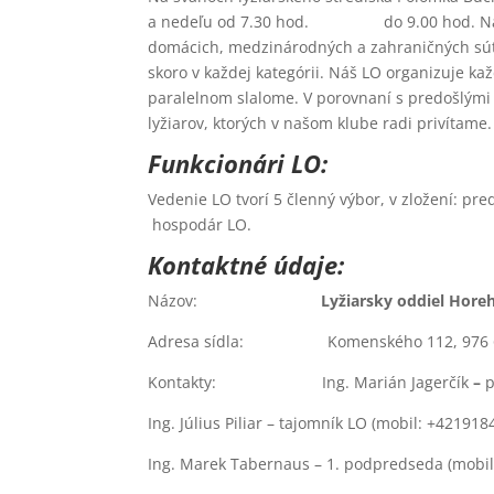
a nedeľu od 7.30 hod. do 9.00 hod. Najlepší
domácich, medzinárodných a zahraničných súťaž
skoro v každej kategórii. Náš LO organizuje k
paralelnom slalome. V porovnaní s predoš
lyžiarov, ktorých v našom klube radi privítame.
Funkcionári LO:
Vedenie LO tvorí 5 členný výbor, v zložen
hospodár LO.
Kontaktné údaje:
Názov:
Lyžiarsky oddiel Hore
Adresa sídla: Komenského 112, 976 6
Kontakty:
Ing. Marián Jagerčík
–
p
Ing. Július Piliar – tajomník LO (mobil: +42191
Ing. Marek Tabernaus – 1. podpredseda (mobi