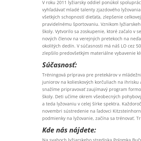
V roku 2011 lyžiarsky oddiel ponúkol spoluprác
vyhľadávať mladé talenty zjazdového lyžovan
všetkých schopností dieťaťa, zlepšenie celkovej
pravidelnému športovaniu. Vznikom lyžiarske
školy. Vytvorilo sa zoskupenie, ktoré začalo v
nových členov na verejných pretekoch na neďal
okolitých dedín. V súčasnosti má náš LO cez 5
zlepšilo predovšetkým materiálne vybavenie kl
Súčasnosť:
Tréningová príprava pre pretekárov v mládežní
juniorov na kolieskových korčuliach na ihrisku
snažíme pripravovať zaujímavý program formou 
školy. Deti učíme okrem všeobecných pohybovýc
a teda lyžovaniu v celej šírke spektra. Každor
novembri sústredenie na ľadovci Kitzsteinhor
podmienky na lyžovanie, začína sa trénovať.
Kde nás nájdete:
Na svahoch lyžiarskeho strediska Polomka Bučn