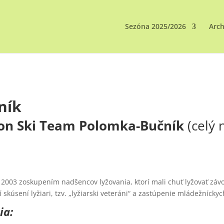
Sezóna 2025/2026
Arch
ník
ron Ski Team Polomka-Bučník
(celý 
 2003 zoskupením nadšencov lyžovania, ktorí mali chuť lyžovať záv
skúsení lyžiari, tzv. „lyžiarski veteráni“ a zastúpenie mládežnícky
ia: