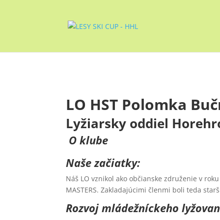
LO HST Polomka Buč
Lyžiarsky oddiel Horeh
O klube
Naše začiatky:
Náš LO vznikol ako občianske združenie v roku
MASTERS. Zakladajúcimi členmi boli teda starší 
Rozvoj mládežníckeho lyžovan