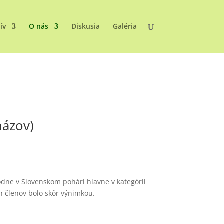
ív
O nás
Diskusia
Galéria
názov)
odne v Slovenskom pohári hlavne v kategórii
ch členov bolo skôr výnimkou.