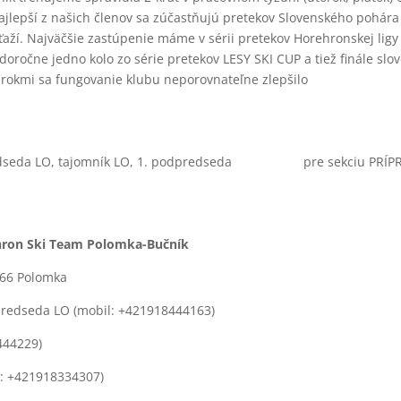
 z našich členov sa zúčastňujú pretekov Slovenského pohára pre
í. Najväčšie zastúpenie máme v sérii pretekov Horehronskej ligy 
aždoročne jedno kolo zo série pretekov LESY SKI CUP a tiež finále 
lými rokmi sa fungovanie klubu neporovnateľne zlepšilo a 
í: predseda LO, tajomník LO, 1. podpredseda pre sekciu PRÍPR
hron Ski Team Polomka-Bučník
6 Polomka
redseda LO (mobil: +421918444163)
8444229)
l: +421918334307)