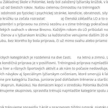
u Základnej škole v Polomke, kedy bol založený lyžiarsky krúžok, v
ia už od šiestich rokov. Našou cielenou činnosťou na tréningoch
 odolnosti po fyzickej i psychickej stránke, kondície, obratnosti, si
ho krúžku sa začala rozrastať aj členská základňa LO a to o ta
 septembri s prípravou na zimnú sezónu a v zime tréningy pokračoval
ekých svahoch v okrese Brezno. Každým rokom do LO pribúdali noví 
0 členov a v lyžiarskom krúžku sa každoročne venujeme ďalším 20 d
ubu, bez ktorého by bola príprava, či už mimo svahu alebo priamo 
ckych kategóriách je rozdelená na dve časti, na letnú a zimnú. L
 a kondičná príprava je v posilňovni. Tréningová príprava najmlad
hier a rôznych športových aktivít a ak nám to počasie nedovoľuje, 
h návykov aj špeciálnym lyžiarskym cvičeniam, ktoré smerujú k ľa
očne pre kategóriu žiactva, juniorov pod dohľadom trénerov a starš
n (Kaprun, Rakúsku). Na domácom kopci v stredisku Polomka Bučník 
 Trénujeme skupinovo, spravidla trénujú najmladšie kategórie s
ík trénujeme spravidla 2-krát v pracovnom týždni (utorok, piatok)