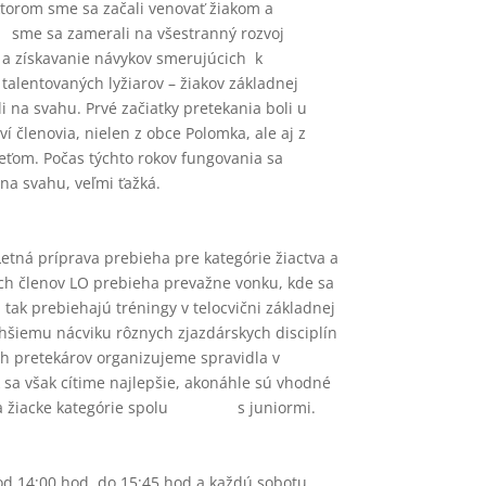
 ktorom sme sa začali venovať žiakom a
 sme sa zamerali na všestranný rozvoj
ly a získavanie návykov smerujúcich k
lentovaných lyžiarov – žiakov základnej
i na svahu. Prvé začiatky pretekania boli u
členovia, nielen z obce Polomka, ale aj z
eťom. Počas týchto rokov fungovania sa
na svahu, veľmi ťažká.
etná príprava prebieha pre kategórie žiactva a
ších členov LO prebieha prevažne vonku, kde sa
tak prebiehajú tréningy v telocvični základnej
hšiemu nácviku rôznych zjazdárskych disciplín
ích pretekárov organizujeme spravidla v
sa však cítime najlepšie, akonáhle sú vhodné
polu a žiacke kategórie spolu s juniormi.
 od 14:00 hod. do 15:45 hod a každú sobotu