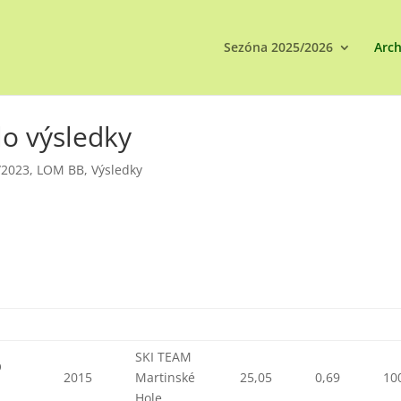
Sezóna 2025/2026
Arch
lo výsledky
/2023
,
LOM BB
,
Výsledky
SKI TEAM
O
2015
Martinské
25,05
0,69
10
Hole