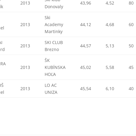
2013
43,96
4,52
80
ík
Donovaly
Ski
E
2013
Academy
44,12
4,68
60
el
Martinky
I
SKI CLUB
2013
44,57
5,13
50
ard
Brezno
ŠK
URA
2013
KUBÍNSKA
45,02
5,58
45
b
HOĽA
OŠ
LO AC
2013
45,54
6,10
40
el
UNIZA