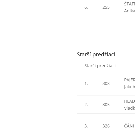
ŠTAF
6.
255
Anik
Starší predžiaci
Starší predžiaci
PAJE
1.
308
Jaku
HLAD
2.
305
Vlad
3.
326
ČÁNI