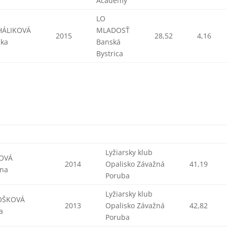
a
Academy
LO
HÁLIKOVÁ
MLADOSŤ
2015
28,52
4,16
cka
Banská
Bystrica
Lyžiarsky klub
OVÁ
2014
Opalisko Závažná
41,19
ína
Poruba
Lyžiarsky klub
OŠKOVÁ
2013
Opalisko Závažná
42,82
a
Poruba