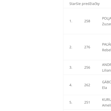
Staršie predžiačky
POLJ
1.
258
Zuza
PAĽÁ
2.
276
Rebe
ANDR
3.
256
Lilia
GÁB
4.
262
Ela
KUR
5.
251
Amel