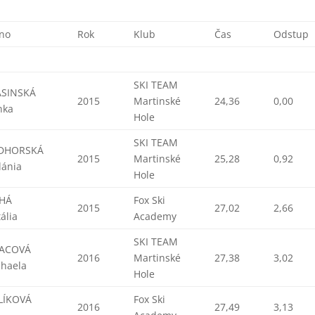
no
Rok
Klub
Čas
Odstup
SKI TEAM
ASINSKÁ
2015
Martinské
24,36
0,00
nka
Hole
SKI TEAM
DHORSKÁ
2015
Martinské
25,28
0,92
lánia
Hole
CHÁ
Fox Ski
2015
27,02
2,66
ália
Academy
SKI TEAM
JACOVÁ
2016
Martinské
27,38
3,02
chaela
Hole
LÍKOVÁ
Fox Ski
2016
27,49
3,13