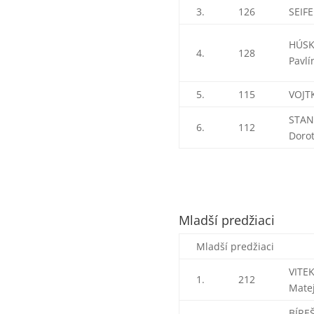
3.
126
SEIF
HÚS
4.
128
Pavlí
5.
115
VOJT
STAN
6.
112
Doro
Mladší predžiaci
Mladší predžiaci
VITE
1.
212
Mate
BÍRE