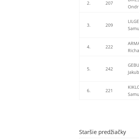
2.
207
Ondr
LILG
3.
209
Samu
ARMA
4.
222
Rich
GEB
5.
242
Jaku
KIKL
6.
221
Samu
Staršie predžiačky