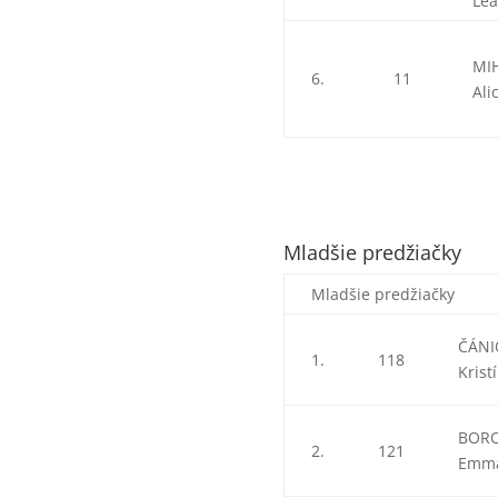
Le
MI
6.
11
Ali
Mladšie predžiačky
Mladšie predžiačky
ČÁNI
1.
118
Krist
BOR
2.
121
Emm