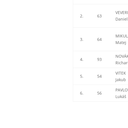
VEVER
2.
63
Daniel
MIKUL
3.
64
Matej
NOVÁ
4.
93
Richa
VITEK
5.
54
Jakub
PAVLO
6.
56
Lukáš