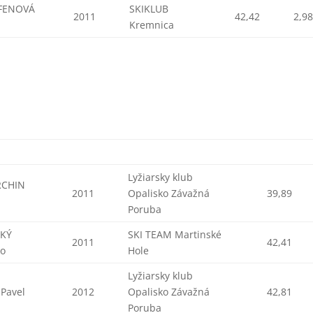
FENOVÁ
SKIKLUB
2011
42,42
2,9
a
Kremnica
Lyžiarsky klub
RCHIN
2011
Opalisko Závažná
39,89
b
Poruba
KÝ
SKI TEAM Martinské
2011
42,41
ko
Hole
Lyžiarsky klub
 Pavel
2012
Opalisko Závažná
42,81
Poruba