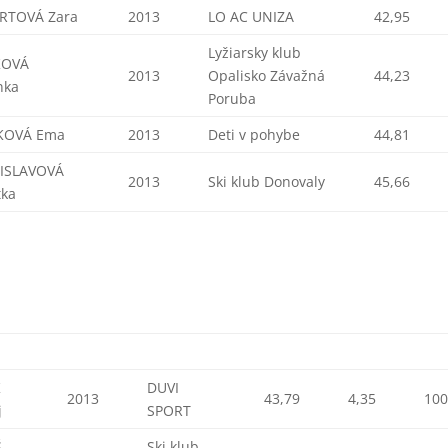
ERTOVÁ Zara
2013
LO AC UNIZA
42,95
Lyžiarsky klub
KOVÁ
2013
Opalisko Závažná
44,23
nka
Poruba
KOVÁ Ema
2013
Deti v pohybe
44,81
ISLAVOVÁ
2013
Ski klub Donovaly
45,66
tka
K
DUVI
2013
43,79
4,35
10
j
SPORT
Š
Ski klub