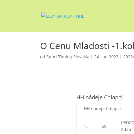
O Cenu Mladosti -1.ko
od
Sport Timing Slovakia
|
24. jan 2023
|
2022
HH nádeje Chlapci
HH nádeje Chlapci
CEDZ
1.
59
Adam