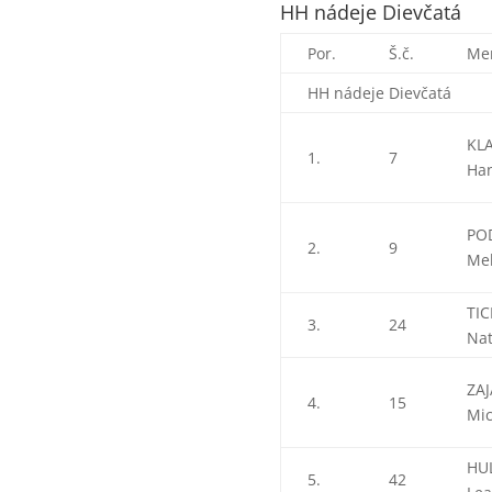
HH nádeje Dievčatá
Por.
Š.č.
Me
HH nádeje Dievčatá
KL
1.
7
Ha
PO
2.
9
Me
TI
3.
24
Nat
ZA
4.
15
Mi
HU
5.
42