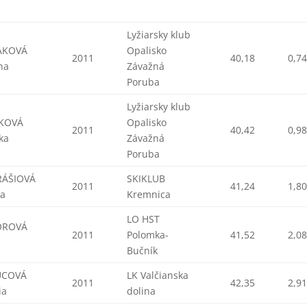
Lyžiarsky klub
AKOVÁ
Opalisko
2011
40,18
0,7
na
Závažná
Poruba
Lyžiarsky klub
KOVÁ
Opalisko
2011
40,42
0,9
ka
Závažná
Poruba
ÁŠIOVÁ
SKIKLUB
2011
41,24
1,8
na
Kremnica
LO HST
OROVÁ
2011
Polomka-
41,52
2,0
Bučník
UCOVÁ
LK Valčianska
2011
42,35
2,9
ia
dolina