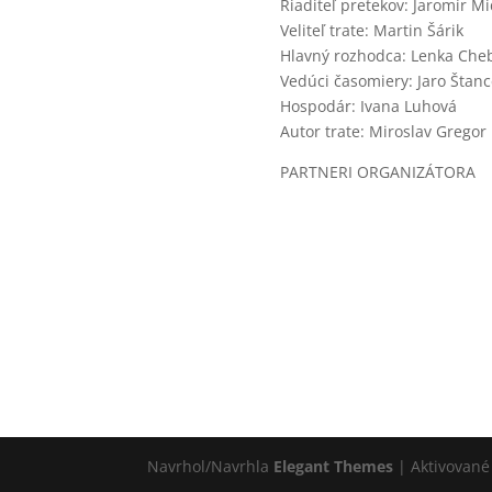
Riaditeľ pretekov: Jaromír Mi
Veliteľ trate: Martin Šárik
Hlavný rozhodca: Lenka Che
Vedúci časomiery: Jaro Štanc
Hospodár: Ivana Luhová
Autor trate: Miroslav Gregor
PARTNERI ORGANIZÁTORA
Navrhol/Navrhla
Elegant Themes
| Aktivovan