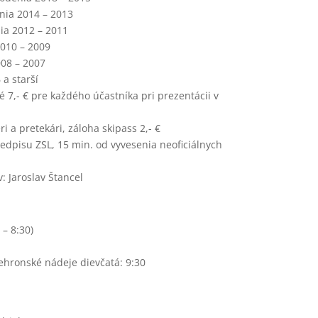
nia 2014 – 2013
nia 2012 – 2011
2010 – 2009
008 – 2007
 a starší
é 7,- € pre každého účastníka pri prezentácii v
eri a pretekári, záloha skipass 2,- €
edpisu ZSL, 15 min. od vyvesenia neoficiálnych
: Jaroslav Štancel
 – 8:30)
ehronské nádeje dievčatá: 9:30