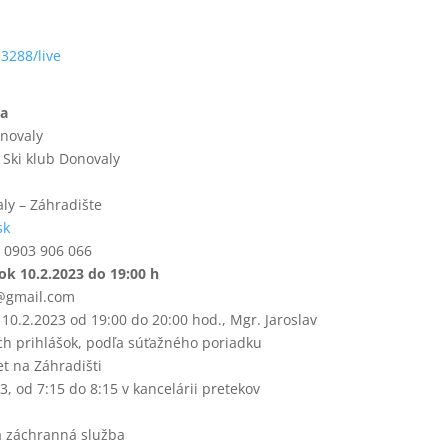
3288/live
ia
onovaly
 Ski klub Donovaly
ly – Záhradište
sk
lo 0903 906 066
ok 10.2.2023 do 19:00 h
k@gmail.com
ok 10.2.2023 od 19:00 do 20:00 hod., Mgr. Jaroslav
ch prihlášok, podľa súťažného poriadku
et na Záhradišti
23, od 7:15 do 8:15 v kancelárii pretekov
á záchranná služba