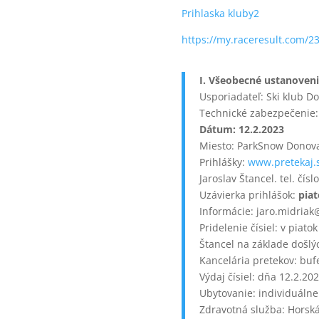
Prihlaska kluby2
https://my.raceresult.com/23
I. Všeobecné ustanoven
Usporiadateľ: Ski klub D
Technické zabezpečenie:
Dátum: 12.2.2023
Miesto: ParkSnow Donova
Prihlášky:
www.pretekaj.
Jaroslav Štancel. tel. čís
Uzávierka prihlášok:
piat
Informácie: jaro.midria
Pridelenie čísiel: v piat
Štancel na základe došlý
Kancelária pretekov: buf
Výdaj čísiel: dňa 12.2.20
Ubytovanie: individuálne
Zdravotná služba: Horsk