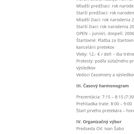
Mladší predžiaci: rok narode
Starší predžiaci: rok narode
Mladší žiaci: rok narodenia 
Starší žiaci: rok narodenia 2
OPEN – juniori, dospelí: 2006
Štartovné: Platba za štartovn
kancelárii pretekov
Vleky: 12,- € / deň – iba trén
Protesty: podľa súťažného pr
výsledkov
Vedúci časomiery a výsledkov
III. Časový harmonogram
Prezentácia: 7:15 – 8:15 (7:30
Prehliadka trate: 8:00 – 9:00
Štart prvého pretekára – hor
IV. Organizačný výbor
Predseda OV: Ivan Šabo