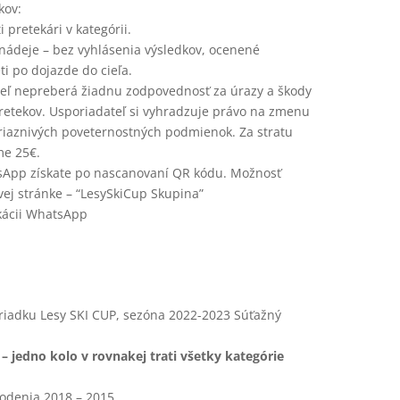
kov:
 pretekári v kategórii.
nádeje – bez vyhlásenia výsledkov, ocenené
i po dojazde do cieľa.
eľ nepreberá žiadnu zodpovednosť za úrazy a škody
retekov. Usporiadateľ si vyhradzuje právo na zmenu
iaznivých poveternostných podmienok. Za stratu
me 25€.
sApp získate po nascanovaní QR kódu. Možnosť
vej stránke – “LesySkiCup Skupina”
ikácii WhatsApp
riadku Lesy SKI CUP, sezóna 2022-2023 Súťažný
 jedno kolo v rovnakej trati všetky kategórie
odenia 2018 – 2015