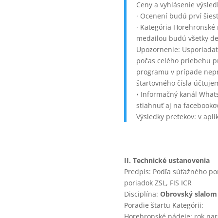
Ceny a vyhlásenie výsled
· Ocenení budú prví šiesti
· Kategória Horehronské 
medailou budú všetky det
Upozornenie: Usporiadat
počas celého priebehu p
programu v prípade nepr
štartovného čísla účtuje
• Informačný kanál What
stiahnuť aj na facebooko
Výsledky pretekov: v apl
II. Technické ustanovenia
Predpis: Podľa súťažného po
poriadok ZSL, FIS ICR
Disciplína:
Obrovský slalom –
Poradie štartu Kategórii:
Horehronské nádeje: rok nar