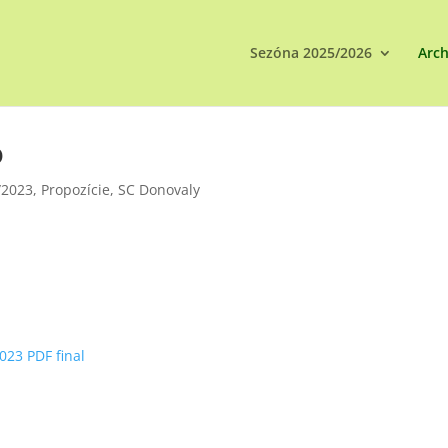
Sezóna 2025/2026
Arch
o
/2023
,
Propozície
,
SC Donovaly
023 PDF final