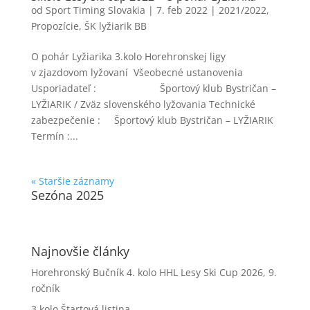
od
Sport Timing Slovakia
|
7. feb 2022
|
2021/2022
,
Propozície
,
ŠK lyžiarik BB
O pohár Lyžiarika 3.kolo Horehronskej ligy
v zjazdovom lyžovaní Všeobecné ustanovenia
Usporiadateľ : Športový klub Bystričan –
LYŽIARIK / Zväz slovenského lyžovania Technické
zabezpečenie : Športový klub Bystričan – LYŽIARIK
Termín :...
« Staršie záznamy
Sezóna 2025
Najnovšie články
Horehronský Bučník 4. kolo HHL Lesy Ski Cup 2026, 9.
ročník
3.kolo Štartová listina