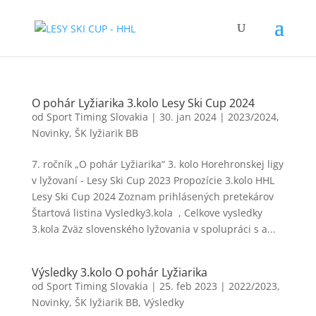
O pohár Lyžiarika 3.kolo Lesy Ski Cup 2024
od
Sport Timing Slovakia
|
30. jan 2024
|
2023/2024
,
Novinky
,
ŠK lyžiarik BB
7. ročník „O pohár Lyžiarika“ 3. kolo Horehronskej ligy
v lyžovaní - Lesy Ski Cup 2023 Propozície 3.kolo HHL
Lesy Ski Cup 2024 Zoznam prihlásených pretekárov
Štartová listina Vysledky3.kola , Celkove vysledky
3.kola Zväz slovenského lyžovania v spolupráci s a...
Výsledky 3.kolo O pohár Lyžiarika
od
Sport Timing Slovakia
|
25. feb 2023
|
2022/2023
,
Novinky
,
ŠK lyžiarik BB
,
Výsledky