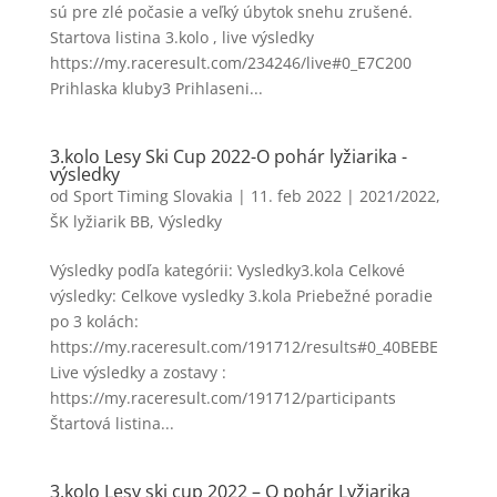
sú pre zlé počasie a veľký úbytok snehu zrušené.
Startova listina 3.kolo , live výsledky
https://my.raceresult.com/234246/live#0_E7C200
Prihlaska kluby3 Prihlaseni...
3.kolo Lesy Ski Cup 2022-O pohár lyžiarika -
výsledky
od
Sport Timing Slovakia
|
11. feb 2022
|
2021/2022
,
ŠK lyžiarik BB
,
Výsledky
Výsledky podľa kategórii: Vysledky3.kola Celkové
výsledky: Celkove vysledky 3.kola Priebežné poradie
po 3 kolách:
https://my.raceresult.com/191712/results#0_40BEBE
Live výsledky a zostavy :
https://my.raceresult.com/191712/participants
Štartová listina...
3.kolo Lesy ski cup 2022 – O pohár Lyžiarika