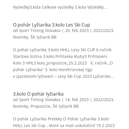
Vysledky3.kola Celkove vysledky 3.kola Výsledky...
O pohár Lyžiarika 3.kolo Les Ski Cup
od
Sport Timing Slovakia
|
20. feb 2023
|
2022/2023
,
Novinky
,
ŠK lyžiarik BB
O pohár Lyžiarika 3.kolo HHLL Lesy Ski CUP 6.ročník
Startova listina 3.kolo Prihlaska kluby3 Prihlaseni
Kolo 3 HHL3 kolo_propozície_25.2.2023 6. ročník „O
pohár Lyžiarika“ 3. kolo Horehronskej ligy
v zjazdovom lyžovaní – Lesy Ski Cup 2023 Lyžiarske...
3.kolo O pohár lyžiarika
od
Sport Timing Slovakia
|
14. feb 2023
|
2022/2023
,
Novinky
,
Propozície
,
ŠK lyžiarik BB
O pohár Lyžiarika Preteky O Pohár Lyžiarika 3.kolo
HHLL Les ski Cup , ktoré sa mali uskutočniť 19.2.2023