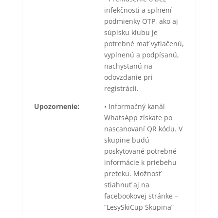
infekčnosti a splnení
podmienky OTP, ako aj
súpisku klubu je
potrebné mať vytlačenú,
vyplnenú a podpísanú,
nachystanú na
odovzdanie pri
registrácii.
Upozornenie:
• Informačný kanál
WhatsApp získate po
nascanovaní QR kódu. V
skupine budú
poskytované potrebné
informácie k priebehu
preteku. Možnosť
stiahnuť aj na
facebookovej stránke –
“LesySkiCup Skupina”