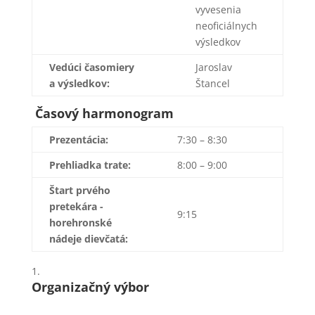
vyvesenia
neoficiálnych
výsledkov
Vedúci časomiery
Jaroslav
a výsledkov:
Štancel
Časový harmonogram
Prezentácia:
7:30 – 8:30
Prehliadka trate:
8:00 – 9:00
Štart prvého
pretekára -
9:15
horehronské
nádeje dievčatá:
Organizačný výbor