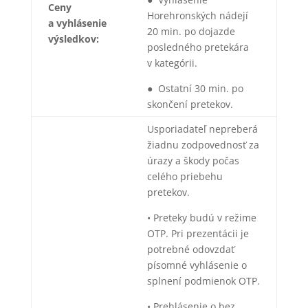
Ceny
Horehronských nádejí
a vyhlásenie
20 min. po dojazde
výsledkov:
posledného pretekára
v kategórii.
● Ostatní 30 min. po
skončení pretekov.
Usporiadateľ nepreberá
žiadnu zodpovednosť za
úrazy a škody počas
celého priebehu
pretekov.
• Preteky budú v režime
OTP. Pri prezentácii je
potrebné odovzdať
písomné vyhlásenie o
splnení podmienok OTP.
• Prehlásenie o bez