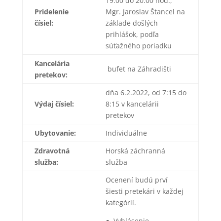
19:00 do 20:00 hod.,
Pridelenie
Mgr. Jaroslav Štancel na
čísiel:
základe došlých
prihlášok, podľa
súťažného poriadku
Kancelária
bufet na Záhradišti
pretekov:
dňa 6.2.2022, od 7:15 do
Výdaj čísiel:
8:15 v kancelárii
pretekov
Ubytovanie:
Individuálne
Zdravotná
Horská záchranná
služba:
služba
Ocenení budú prví
šiesti pretekári v každej
kategórií.
● Vyhlásenie