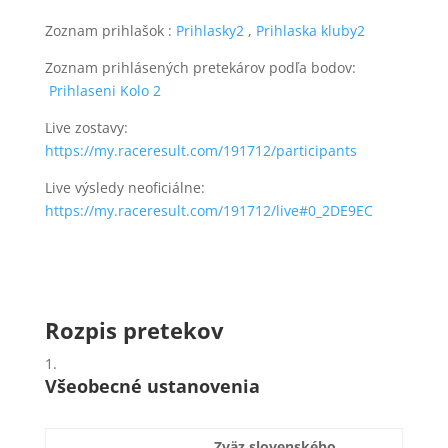
Zoznam prihlašok :
Prihlasky2
,
Prihlaska kluby2
Zoznam prihlásených pretekárov podľa bodov:
Prihlaseni Kolo 2
Live zostavy:
https://my.raceresult.com/191712/participants
Live výsledy neoficiálne:
https://my.raceresult.com/191712/live#0_2DE9EC
Rozpis pretekov
Všeobecné ustanovenia
Zväz slovenského