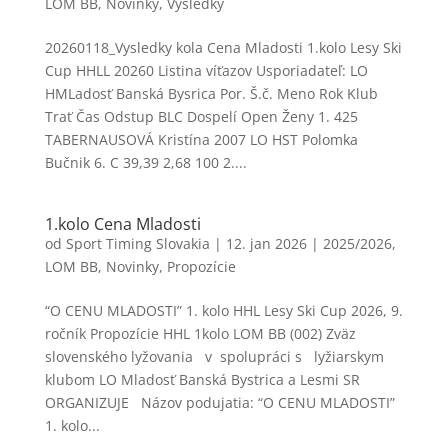
LOM BB
,
Novinky
,
Výsledky
20260118_Vysledky kola Cena Mladosti 1.kolo Lesy Ski
Cup HHLL 20260 Listina víťazov Usporiadateľ: LO
HMLadosť Banská Bysrica Por. Š.č. Meno Rok Klub
Trať Čas Odstup BLC Dospelí Open Ženy 1. 425
TABERNAUSOVÁ Kristína 2007 LO HST Polomka
Bučnik 6. C 39,39 2,68 100 2....
1.kolo Cena Mladosti
od
Sport Timing Slovakia
|
12. jan 2026
|
2025/2026
,
LOM BB
,
Novinky
,
Propozície
“O CENU MLADOSTI” 1. kolo HHL Lesy Ski Cup 2026, 9.
ročník Propozície HHL 1kolo LOM BB (002) Zväz
slovenského lyžovania v spolupráci s lyžiarskym
klubom LO Mladosť Banská Bystrica a Lesmi SR
ORGANIZUJE Názov podujatia: “O CENU MLADOSTI”
1. kolo...